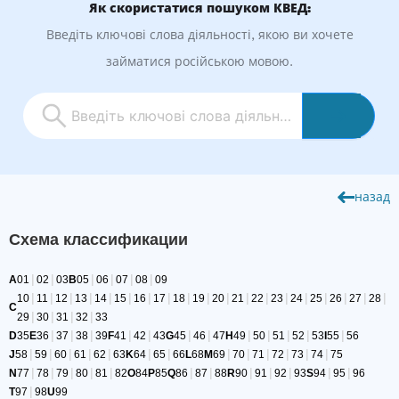
Як скористатися пошуком КВЕД:
Введіть ключові слова діяльності, якою ви хочете
займатися російською мовою.
назад
Схема классификации
|
|
|
|
|
|
A
01
02
03
B
05
06
07
08
09
|
|
|
|
|
|
|
|
|
|
|
|
|
|
|
|
|
|
|
10
11
12
13
14
15
16
17
18
19
20
21
22
23
24
25
26
27
28
C
|
|
|
|
29
30
31
32
33
|
|
|
|
|
|
|
|
|
|
|
|
D
35
E
36
37
38
39
F
41
42
43
G
45
46
47
H
49
50
51
52
53
I
55
56
|
|
|
|
|
|
|
|
|
|
|
|
|
J
58
59
60
61
62
63
K
64
65
66
L
68
M
69
70
71
72
73
74
75
|
|
|
|
|
|
|
|
|
|
|
|
N
77
78
79
80
81
82
O
84
P
85
Q
86
87
88
R
90
91
92
93
S
94
95
96
|
T
97
98
U
99