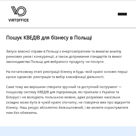
Пошук КВЕДІВ для бізнесу в Польщі
Запуск власної справи в Польщі є енергозатратним та вимагає аналізу
ринкових умов і конкуренції, а також дотримання стандартів та вимог
законодавства Польщі для вибраного продукту чи послуги.
На початковому етапі реєстрації бізнесу в будь-якій країні основні перші
кроки однакові: реєстрація та вибір класифікації діяльності.
Саме тому ми вирішили створити зручний та доступний інструмент —
пошукову систему КВЕДІВ для підприємців, які приїхали з України та
Білорусі і не володіють польською мовою, адже розуміємо наскільки
складно може бути в чужій країні спочатку, не говорячи вже про відкриття
бізнесу. Наш ресурс абсолютно безкоштовний, і ви можете користуватися
ним без обмежень.