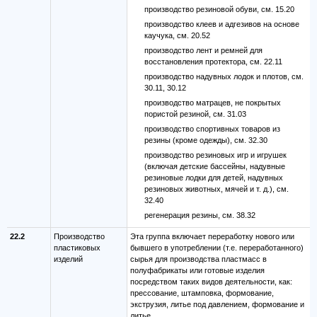
производство резиновой обуви, см. 15.20
производство клеев и адгезивов на основе
каучука, см. 20.52
производство лент и ремней для
восстановления протектора, см. 22.11
производство надувных лодок и плотов, см.
30.11, 30.12
производство матрацев, не покрытых
пористой резиной, см. 31.03
производство спортивных товаров из
резины (кроме одежды), см. 32.30
производство резиновых игр и игрушек
(включая детские бассейны, надувные
резиновые лодки для детей, надувных
резиновых животных, мячей и т. д.), см.
32.40
регенерация резины, см. 38.32
22.2
Производство
Эта группа включает переработку нового или
пластиковых
бывшего в употреблении (т.е. переработанного)
изделий
сырья для производства пластмасс в
полуфабрикаты или готовые изделия
посредством таких видов деятельности, как:
прессование, штамповка, формование,
экструзия, литье под давлением, формование и
литье.