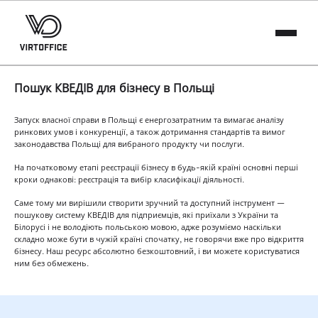
Пошук КВЕДІВ для бізнесу в Польщі
Запуск власної справи в Польщі є енергозатратним та вимагає аналізу
ринкових умов і конкуренції, а також дотримання стандартів та вимог
законодавства Польщі для вибраного продукту чи послуги.
На початковому етапі реєстрації бізнесу в будь-якій країні основні перші
кроки однакові: реєстрація та вибір класифікації діяльності.
Саме тому ми вирішили створити зручний та доступний інструмент —
пошукову систему КВЕДІВ для підприємців, які приїхали з України та
Білорусі і не володіють польською мовою, адже розуміємо наскільки
складно може бути в чужій країні спочатку, не говорячи вже про відкриття
бізнесу. Наш ресурс абсолютно безкоштовний, і ви можете користуватися
ним без обмежень.