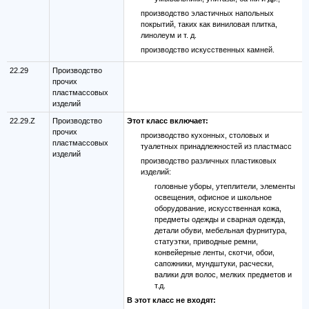
производство эластичных напольных
покрытий, таких как виниловая плитка,
линолеум и т. д.
производство искусственных камней.
22.29
Производство
прочих
пластмассовых
изделий
22.29.Z
Производство
Этот класс включает:
прочих
производство кухонных, столовых и
пластмассовых
туалетных принадлежностей из пластмасс
изделий
производство различных пластиковых
изделий:
головные уборы, утеплители, элементы
освещения, офисное и школьное
оборудование, искусственная кожа,
предметы одежды и сварная одежда,
детали обуви, мебельная фурнитура,
статуэтки, приводные ремни,
конвейерные ленты, скотчи, обои,
сапожники, мундштуки, расчески,
валики для волос, мелких предметов и
т.д.
В этот класс не входят: