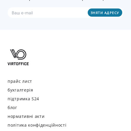
прайс лист
бухгалтерія
підтримка S24
блог
нормативні акти
політика конфіденційності