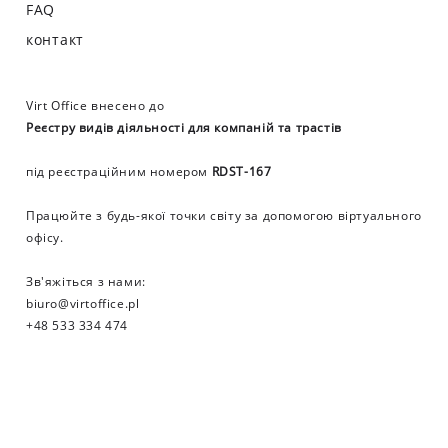
FAQ
контакт
Virt Office внесено до
Реєстру видів діяльності для компаній та трастів
під реєстраційним номером
RDST-167
Працюйте з будь-якої точки світу за допомогою віртуального
офісу.
Зв'яжіться з нами:
biuro@virtoffice.pl
+48 533 334 474