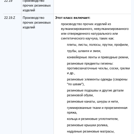
22.19
Производство
прочих резиновых
изделий
22.19.Z
Производство
Этот класс включает:
прочих резиновых
производство прочих изделий из
изделий
вулканизированного, невулканизированного
или отвержденного натурального или
синтетического каучука, таких как:
плиты, листы, полосы, прутки, профили,
трубы, шланги и змеи,
конвейерные ленты и приводные ремни,
резиновые предметы гигиены:
противозачаточные чехлы, соски, грелки
и др.,
резиновые элементы одежды (сварены
"по швам"),
резиновые подошвы и другие детали
резиновой обуви,
резиновые канаты, шнуры и нити,
гуммированные ткани и прорезиненная
пряжа,
кольца и резиновые уплотнители,
резиновые крышки ролика,
надувные резиновые матрасы,