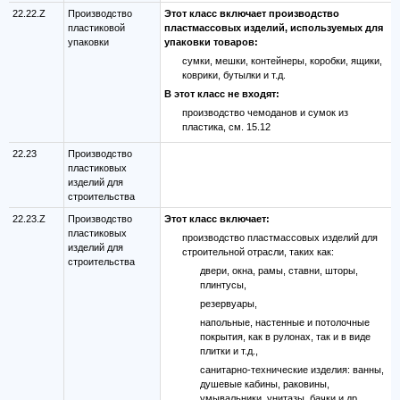
22.22.Z
Производство
Этот класс включает производство
пластиковой
пластмассовых изделий, используемых для
упаковки
упаковки товаров:
сумки, мешки, контейнеры, коробки, ящики,
коврики, бутылки и т.д.
В этот класс не входят:
производство чемоданов и сумок из
пластика, см. 15.12
22.23
Производство
пластиковых
изделий для
строительства
22.23.Z
Производство
Этот класс включает:
пластиковых
производство пластмассовых изделий для
изделий для
строительной отрасли, таких как:
строительства
двери, окна, рамы, ставни, шторы,
плинтусы,
резервуары,
напольные, настенные и потолочные
покрытия, как в рулонах, так и в виде
плитки и т.д.,
санитарно-технические изделия: ванны,
душевые кабины, раковины,
умывальники, унитазы, бачки и др.,