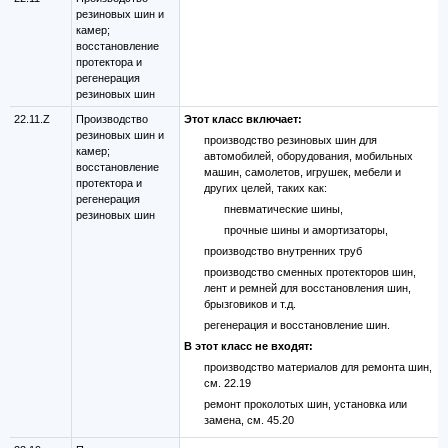
резиновых шин и
камер;
восстановление
протектора и
регенерация
резиновых шин
22.11.Z
Производство
Этот класс включает:
резиновых шин и
производство резиновых шин для
камер;
автомобилей, оборудования, мобильных
восстановление
машин, самолетов, игрушек, мебели и
протектора и
других целей, таких как:
регенерация
пневматические шины,
резиновых шин
прочные шины и амортизаторы,
производство внутренних труб
производство сменных протекторов шин,
лент и ремней для восстановления шин,
брызговиков и т.д.
регенерация и восстановление шин.
В этот класс не входят:
производство материалов для ремонта шин,
см. 22.19
ремонт проколотых шин, установка или
замена, см. 45.20