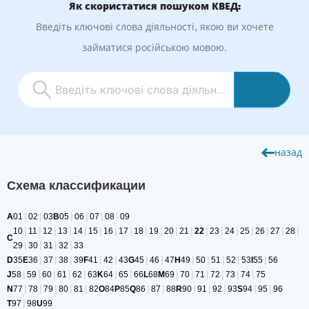
Як скористатися пошуком КВЕД:
Введіть ключові слова діяльності, якою ви хочете
займатися російською мовою.
назад
Схема классификации
|
|
|
|
|
|
A
01
02
03
B
05
06
07
08
09
|
|
|
|
|
|
|
|
|
|
|
|
|
|
|
|
|
|
|
10
11
12
13
14
15
16
17
18
19
20
21
22
23
24
25
26
27
28
C
|
|
|
|
29
30
31
32
33
|
|
|
|
|
|
|
|
|
|
|
|
D
35
E
36
37
38
39
F
41
42
43
G
45
46
47
H
49
50
51
52
53
I
55
56
|
|
|
|
|
|
|
|
|
|
|
|
|
J
58
59
60
61
62
63
K
64
65
66
L
68
M
69
70
71
72
73
74
75
|
|
|
|
|
|
|
|
|
|
|
|
N
77
78
79
80
81
82
O
84
P
85
Q
86
87
88
R
90
91
92
93
S
94
95
96
|
T
97
98
U
99