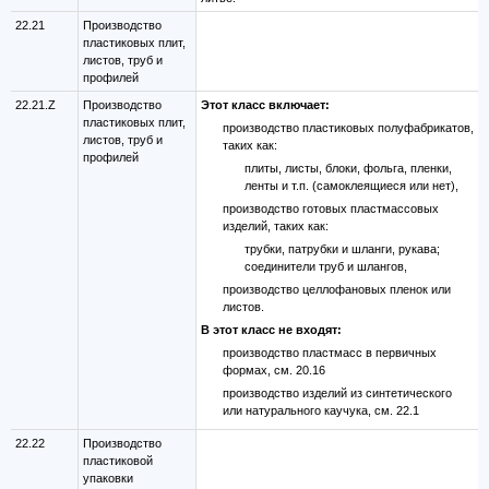
22.21
Производство
пластиковых плит,
листов, труб и
профилей
22.21.Z
Производство
Этот класс включает:
пластиковых плит,
производство пластиковых полуфабрикатов,
листов, труб и
таких как:
профилей
плиты, листы, блоки, фольга, пленки,
ленты и т.п. (самоклеящиеся или нет),
производство готовых пластмассовых
изделий, таких как:
трубки, патрубки и шланги, рукава;
соединители труб и шлангов,
производство целлофановых пленок или
листов.
В этот класс не входят:
производство пластмасс в первичных
формах, см. 20.16
производство изделий из синтетического
или натурального каучука, см. 22.1
22.22
Производство
пластиковой
упаковки