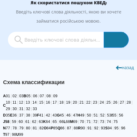
Як скористатися пошуком КВЕД:
Введіть ключові слова діяльності, якою ви хочете
займатися російською мовою.
назад
Схема классификации
|
|
|
|
|
|
A
01
02
03
B
05
06
07
08
09
|
|
|
|
|
|
|
|
|
|
|
|
|
|
|
|
|
|
|
10
11
12
13
14
15
16
17
18
19
20
21
22
23
24
25
26
27
28
C
|
|
|
|
29
30
31
32
33
|
|
|
|
|
|
|
|
|
|
|
|
D
35
E
36
37
38
39
F
41
42
43
G
45
46
47
H
49
50
51
52
53
I
55
56
|
|
|
|
|
|
|
|
|
|
|
|
|
J
58
59
60
61
62
63
K
64
65
66
L
68
M
69
70
71
72
73
74
75
|
|
|
|
|
|
|
|
|
|
|
|
N
77
78
79
80
81
82
O
84
P
85
Q
86
87
88
R
90
91
92
93
S
94
95
96
|
T
97
98
U
99