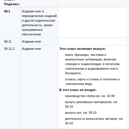
Подкласс
58.1
Издание книг и
периодических изданий
и другая издательская
деятельность, кроме
программного
обеспечения
58.11
Издание книг
58.11.Z
Издание книг
Этот класс включает выпуск:
книги, брошюры, листовки и
аналогичные публикации, включая
словари и энциклопедии, в печатном,
электронном и аудиоформате или в
Интернете;
атласы, карты и схемы в печатном и
электронном виде.
В этот класс не входят:
производство глобусов, см. 32.99
выпуск рекламных материалов, см.
58.19
выпуск нот, см. 59.20
деятельность внештатных авторов, см.
90.03