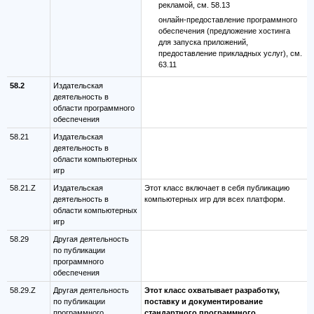
рекламой, см. 58.13
онлайн-предоставление программного
обеспечения (предложение хостинга
для запуска приложений,
предоставление прикладных услуг), см.
63.11
58.2
Издательская
деятельность в
области программного
обеспечения
58.21
Издательская
деятельность в
области компьютерных
игр
58.21.Z
Издательская
Этот класс включает в себя публикацию
деятельность в
компьютерных игр для всех платформ.
области компьютерных
игр
58.29
Другая деятельность
по публикации
программного
обеспечения
58.29.Z
Другая деятельность
Этот класс охватывает разработку,
по публикации
поставку и документирование
программного
стандартного программного