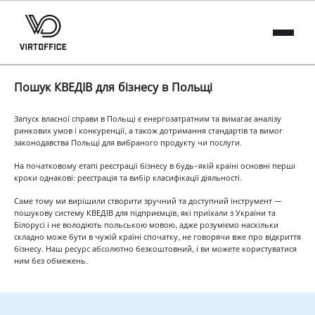
Пошук КВЕДІВ для бізнесу в Польщі
Запуск власної справи в Польщі є енергозатратним та вимагає аналізу
ринкових умов і конкуренції, а також дотримання стандартів та вимог
законодавства Польщі для вибраного продукту чи послуги.
На початковому етапі реєстрації бізнесу в будь-якій країні основні перші
кроки однакові: реєстрація та вибір класифікації діяльності.
Саме тому ми вирішили створити зручний та доступний інструмент —
пошукову систему КВЕДІВ для підприємців, які приїхали з України та
Білорусі і не володіють польською мовою, адже розуміємо наскільки
складно може бути в чужій країні спочатку, не говорячи вже про відкриття
бізнесу. Наш ресурс абсолютно безкоштовний, і ви можете користуватися
ним без обмежень.