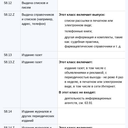
58.12
Выдача списков и
писем
58.12.Z
Выдача справочников
Этот класс включает выпуск:
и списков (например,
списки рассылки в печатном или
адрес, телефон)
электронном виде;
телефонные книги;
другая информация и комплекты, такие
как: судебная практика,
фармацевтические справочники и т. д.
58.13
Издание газет
58.13.Z
Издание газет
Этот класс включает:
издание газет, в том числе c
объявлениями и рекламой, с
периодичностью выхода - не реже 4 раз
в неделю, в печатном или электронном
виде, в том числе в сети Интернет.
В этот класс не входят:
деятельность информационных
агентств, см. 63.91
58.14
Издание журналов и
других периодических
изданий
58.14.Z
Издание журналов и
Этот класс включает: