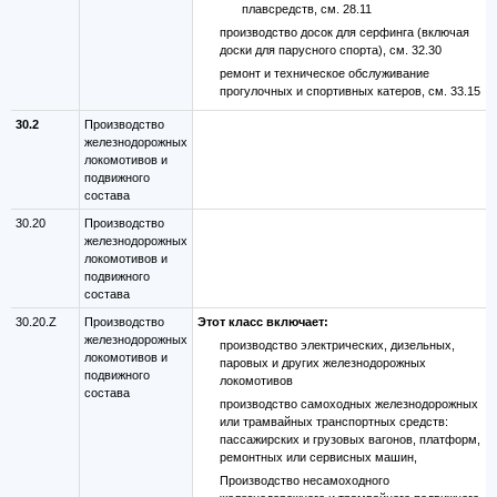
плавсредств, см. 28.11
производство досок для серфинга (включая
доски для парусного спорта), см. 32.30
ремонт и техническое обслуживание
прогулочных и спортивных катеров, см. 33.15
30.2
Производство
железнодорожных
локомотивов и
подвижного
состава
30.20
Производство
железнодорожных
локомотивов и
подвижного
состава
30.20.Z
Производство
Этот класс включает:
железнодорожных
производство электрических, дизельных,
локомотивов и
паровых и других железнодорожных
подвижного
локомотивов
состава
производство самоходных железнодорожных
или трамвайных транспортных средств:
пассажирских и грузовых вагонов, платформ,
ремонтных или сервисных машин,
Производство несамоходного