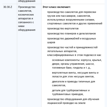
оборудования
30.30.Z
Производство
Этот класс включает:
самолетов,
производство самолетов для перевозки
космических
грузов или пассажиров, самолетов,
аппаратов и
используемых вооруженными силами,
связанного с
спортивных самолетов и других применений
ними
производство вертолетов
оборудования
производство планеров и дельтапланов
производство дирижаблей и воздушных
шаров
производство частей и принадлежностей
летательных аппаратов,
классифицированных в этом подклассе как:
основные компоненты: корпуса, крылья,
двери, органы управления, шасси,
топливные баки, гондолы и т. д.,
вертолетные винты, несущие винты и
лопасти для этих несущих винтов,
двигатели и приводы типичные для
самолетов,
детали для турбореактивных и
турбовинтовых приводов,
производство оборудования для обучения
лоцманской проводке на земле