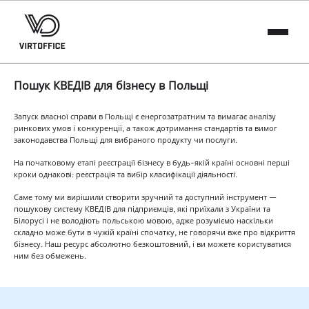
Пошук КВЕДІВ для бізнесу в Польщі
Запуск власної справи в Польщі є енергозатратним та вимагає аналізу
ринкових умов і конкуренції, а також дотримання стандартів та вимог
законодавства Польщі для вибраного продукту чи послуги.
На початковому етапі реєстрації бізнесу в будь-якій країні основні перші
кроки однакові: реєстрація та вибір класифікації діяльності.
Саме тому ми вирішили створити зручний та доступний інструмент —
пошукову систему КВЕДІВ для підприємців, які приїхали з України та
Білорусі і не володіють польською мовою, адже розуміємо наскільки
складно може бути в чужій країні спочатку, не говорячи вже про відкриття
бізнесу. Наш ресурс абсолютно безкоштовний, і ви можете користуватися
ним без обмежень.