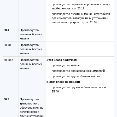
производство поршней, поршневых колец и
карбюраторов, см. 28.11
производство взлетных машин и устройств
для самолетов, катапультных устройств и
аналогичных устройств, см. 28.99
30.4
Производство
военных боевых
машин
30.40
Производство
военных боевых
машин
30.40.Z
Производство
Этот класс включает:
военных боевых
производство танков
машин
производство бронированных амфибий
производство других боевых машин.
В этот класс не входят:
производство оружия и боеприпасов, см.
25.40
30.9
Производство
транспортного
оборудования, не
включенного в
другие категории