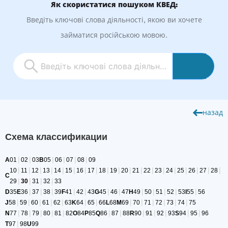
Як скористатися пошуком КВЕД:
Введіть ключові слова діяльності, якою ви хочете
займатися російською мовою.
назад
Схема классификации
|
|
|
|
|
|
A
01
02
03
B
05
06
07
08
09
|
|
|
|
|
|
|
|
|
|
|
|
|
|
|
|
|
|
|
10
11
12
13
14
15
16
17
18
19
20
21
22
23
24
25
26
27
28
C
|
|
|
|
29
30
31
32
33
|
|
|
|
|
|
|
|
|
|
|
|
D
35
E
36
37
38
39
F
41
42
43
G
45
46
47
H
49
50
51
52
53
I
55
56
|
|
|
|
|
|
|
|
|
|
|
|
|
J
58
59
60
61
62
63
K
64
65
66
L
68
M
69
70
71
72
73
74
75
|
|
|
|
|
|
|
|
|
|
|
|
N
77
78
79
80
81
82
O
84
P
85
Q
86
87
88
R
90
91
92
93
S
94
95
96
|
T
97
98
U
99