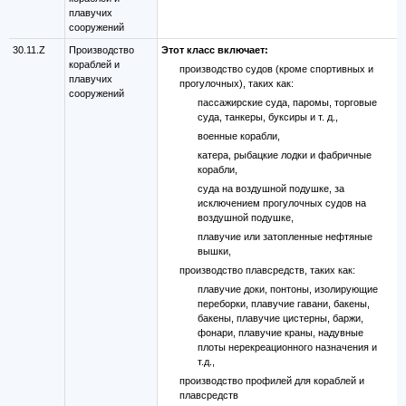
плавучих
сооружений
30.11.Z
Производство
Этот класс включает:
кораблей и
производство судов (кроме спортивных и
плавучих
прогулочных), таких как:
сооружений
пассажирские суда, паромы, торговые
суда, танкеры, буксиры и т. д.,
военные корабли,
катера, рыбацкие лодки и фабричные
корабли,
суда на воздушной подушке, за
исключением прогулочных судов на
воздушной подушке,
плавучие или затопленные нефтяные
вышки,
производство плавсредств, таких как:
плавучие доки, понтоны, изолирующие
переборки, плавучие гавани, бакены,
бакены, плавучие цистерны, баржи,
фонари, плавучие краны, надувные
плоты нерекреационного назначения и
т.д.,
производство профилей для кораблей и
плавсредств