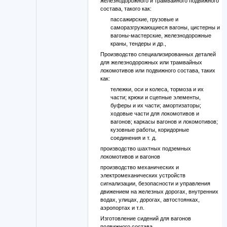
железнодорожного и трамвайного подвижного
состава, такого как:
пассажирские, грузовые и
саморазгружающиеся вагоны, цистерны и
вагоны-мастерские, железнодорожные
краны, тендеры и др.,
Производство специализированных деталей
для железнодорожных или трамвайных
локомотивов или подвижного состава, таких
как:
тележки, оси и колеса, тормоза и их
части; крюки и сцепные элементы,
буферы и их части; амортизаторы;
ходовые части для локомотивов и
вагонов; каркасы вагонов и локомотивов;
кузовные работы, коридорные
соединения и т. д.
производство шахтных подземных
локомотивов и вагонов
производство механических и
электромеханических устройств
сигнализации, безопасности и управления
движением на железных дорогах, внутренних
водах, улицах, дорогах, автостоянках,
аэропортах и т.п.
Изготовление сидений для вагонов
подвижного состава.