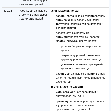
строительством дорог
и автомагистралей
42.11.Z
Работы, связанные со
Этот класс включает:
строительством дорог
работы, связанные со строительством
и автомагистралей
автомобильных дорог, улиц, дорог,
тротуаров, дорожек для пешеходов и
велосипедистов,
поверхностные работы на
автомагистралях, улицах, дорогах,
мостах, виадуках или туннелях:
укладка битумных покрытий на
дороги,
покраска дорожной разметки и
другой дорожной разметки и т.д.,
установка дорожных ограждений,
дорожных знаков и т.д.,
работы, связанные со строительством
взлетно-посадочных полос и перронов
аэропортов.
В этот класс не входят:
установка уличного освещения и
светофоров, см. 43.21
архитектурно-инженерная деятельность
и управление строительными
проектами, см. группу 71.1.