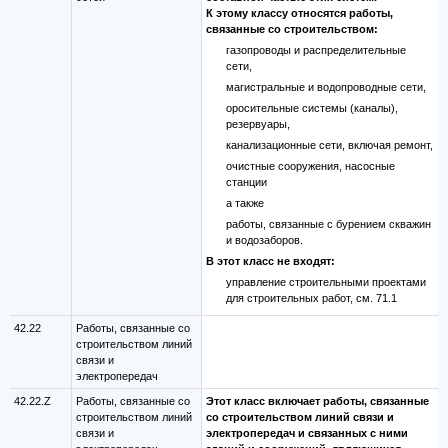
К этому классу относятся работы,
связанные со строительством:
газопроводы и распределительные
сети,
магистральные и водопроводные сети,
оросительные системы (каналы),
резервуары,
канализационные сети, включая ремонт,
очистные сооружения, насосные
станции
а также
работы, связанные с бурением скважин
и водозаборов.
В этот класс не входят:
управление строительными проектами
для строительных работ, см. 71.1
42.22
Работы, связанные со
строительством линий
связи и
электропередач
42.22.Z
Работы, связанные со
Этот класс включает работы, связанные
строительством линий
со строительством линий связи и
связи и
электропередач и связанных с ними