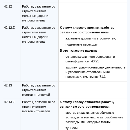
42.12
Работы, связанные со
строительством
железных дорог и
метрополитена
42.12.Z
Работы, связанные со
К этому классу относятся работы,
строительством
связанные со строительством:
железных дорог и
железные дороги и метрополитен,
метрополитена
подземные переходы.
В этот класс не входят:
установка уличного освещения и
светофоров, см. 43.21
архитектурно-инженерная деятельность
и управление строительными
проектами, см. группу 71.1.
42.13
Работы, связанные со
строительством
мостов и тоннелей
42.13.Z
Работы, связанные со
К этому классу относятся работы,
строительством
связанные со строительством:
мостов и тоннелей
мосты, виадуки, автомобильные
эстакады, в том числе автомобильные
эстакады, пешеходные мосты,
туннели.