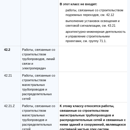
В этот класс не входят:
работы, связанные со строительством
подземных переходов, см. 42.12
выполнение установок освещения и
световой сигнализации, см. 43.21
архитектурно-инженерная деятельность
и управление строительными
проектами, см. группу 71.1.
42.2
Работы, связанные со
строительством
трубопроводов, линий
связи и
электропередач
42.21
Работы, связанные со
строительством
магистральных
трубопроводов и
распределительных
сетей
42.21.Z
Работы, связанные со
К этому классу относятся работы,
строительством
связанные со строительством
магистральных
магистральных трубопроводов и
трубопроводов и
распределительных сетей и связанных с
распределительных
ними зданий и сооружений, являющихся
сетей
составной частью этих систем.