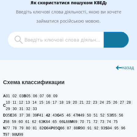
Як скористатися пошуком КВЕД:
Введіть ключові слова діяльності, якою ви хочете
займатися російською мовою.
назад
Схема классификации
|
|
|
|
|
|
A
01
02
03
B
05
06
07
08
09
|
|
|
|
|
|
|
|
|
|
|
|
|
|
|
|
|
|
|
10
11
12
13
14
15
16
17
18
19
20
21
22
23
24
25
26
27
28
C
|
|
|
|
29
30
31
32
33
|
|
|
|
|
|
|
|
|
|
|
|
D
35
E
36
37
38
39
F
41
42
43
G
45
46
47
H
49
50
51
52
53
I
55
56
|
|
|
|
|
|
|
|
|
|
|
|
|
J
58
59
60
61
62
63
K
64
65
66
L
68
M
69
70
71
72
73
74
75
|
|
|
|
|
|
|
|
|
|
|
|
N
77
78
79
80
81
82
O
84
P
85
Q
86
87
88
R
90
91
92
93
S
94
95
96
|
T
97
98
U
99