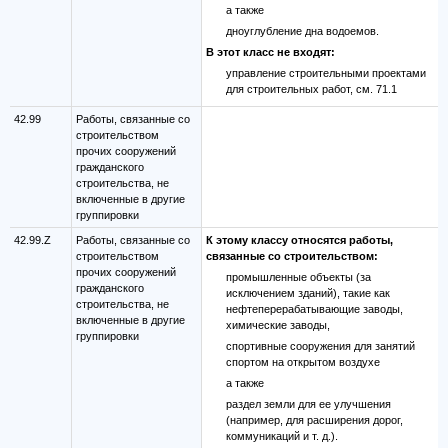
а также
дноуглубление дна водоемов.
В этот класс не входят:
управление строительными проектами
для строительных работ, см. 71.1
42.99
Работы, связанные со
строительством
прочих сооружений
гражданского
строительства, не
включенные в другие
группировки
42.99.Z
Работы, связанные со
К этому классу относятся работы,
строительством
связанные со строительством:
прочих сооружений
промышленные объекты (за
гражданского
исключением зданий), такие как
строительства, не
нефтеперерабатывающие заводы,
включенные в другие
химические заводы,
группировки
спортивные сооружения для занятий
спортом на открытом воздухе
а также
раздел земли для ее улучшения
(например, для расширения дорог,
коммуникаций и т. д.).