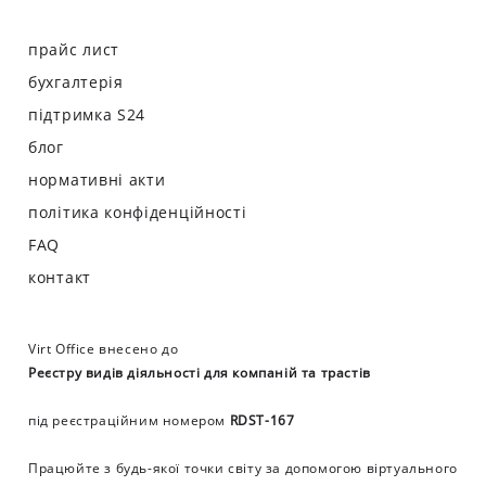
прайс лист
бухгалтерія
підтримка S24
блог
нормативні акти
політика конфіденційності
FAQ
контакт
Virt Office внесено до
Реєстру видів діяльності для компаній та трастів
під реєстраційним номером
RDST-167
Працюйте з будь-якої точки світу за допомогою віртуального