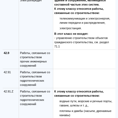
электропередач
зданий и сооружений, являющихся
составной частью этих систем.
К этому классу относятся работы,
связанные со строительством:
телекоммуникации и электроэнергия,
линии передачи и распределения,
электростанция.
В этот класс не входят:
- управление строительством объектов
гражданского строительства, см. раздел
71.1
42.9
Работы, связанные со
строительством
прочих инженерных
сооружений
42.91
Работы, связанные со
строительством
гидротехнических
сооружений
42.91.Z
Работы, связанные со
К этому классу относятся работы,
строительством
связанные со строительством:
гидротехнических
водные пути, морские и речные порты,
сооружений
гавани, шлюзы и т. д.,
плотины и дамбы (насыпи, дренажные
канавы)