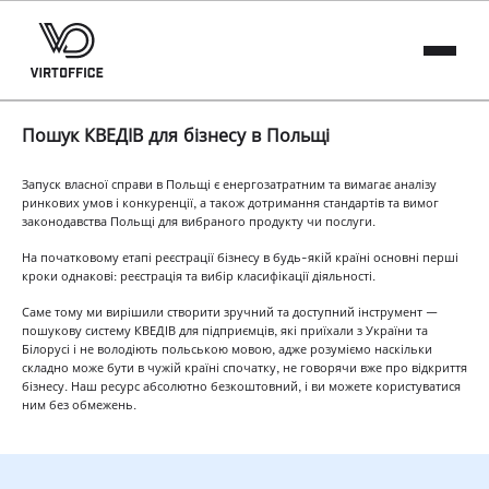
Пошук КВЕДІВ для бізнесу в Польщі
Запуск власної справи в Польщі є енергозатратним та вимагає аналізу
ринкових умов і конкуренції, а також дотримання стандартів та вимог
законодавства Польщі для вибраного продукту чи послуги.
На початковому етапі реєстрації бізнесу в будь-якій країні основні перші
кроки однакові: реєстрація та вибір класифікації діяльності.
Саме тому ми вирішили створити зручний та доступний інструмент —
пошукову систему КВЕДІВ для підприємців, які приїхали з України та
Білорусі і не володіють польською мовою, адже розуміємо наскільки
складно може бути в чужій країні спочатку, не говорячи вже про відкриття
бізнесу. Наш ресурс абсолютно безкоштовний, і ви можете користуватися
ним без обмежень.