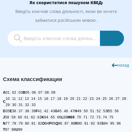
Як скористатися пошуком КВЕД:
Введіть ключові слова діяльності, якою ви хочете
займатися російською мовою.
назад
Схема классификации
|
|
|
|
|
|
A
01
02
03
B
05
06
07
08
09
|
|
|
|
|
|
|
|
|
|
|
|
|
|
|
|
|
|
|
10
11
12
13
14
15
16
17
18
19
20
21
22
23
24
25
26
27
28
C
|
|
|
|
29
30
31
32
33
|
|
|
|
|
|
|
|
|
|
|
|
D
35
E
36
37
38
39
F
41
42
43
G
45
46
47
H
49
50
51
52
53
I
55
56
|
|
|
|
|
|
|
|
|
|
|
|
|
J
58
59
60
61
62
63
K
64
65
66
L
68
M
69
70
71
72
73
74
75
|
|
|
|
|
|
|
|
|
|
|
|
N
77
78
79
80
81
82
O
84
P
85
Q
86
87
88
R
90
91
92
93
S
94
95
96
|
T
97
98
U
99