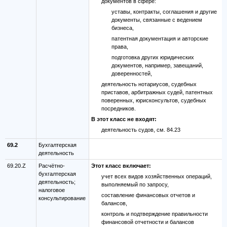
документов в сфере:
уставы, контракты, соглашения и другие
документы, связанные с ведением
бизнеса,
патентная документация и авторские
права,
подготовка других юридических
документов, например, завещаний,
доверенностей,
деятельность нотариусов, судебных
приставов, арбитражных судей, патентных
поверенных, юрисконсультов, судебных
посредников.
В этот класс не входят:
деятельность судов, см. 84.23
69.2
Бухгалтерская
деятельность
69.20.Z
Расчётно-
Этот класс включает:
бухгалтерская
учет всех видов хозяйственных операций,
деятельность;
выполняемый по запросу,
налоговое
составление финансовых отчетов и
консультирование
балансов,
контроль и подтверждение правильности
финансовой отчетности и балансов