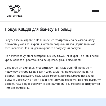
Пошук КВЕДІВ для бізнесу в Польщі
Запуск власної справи в Польщі є енергозатратним та вимагає аналізу
ринкових умов і конкуренції, а також дотримання стандартів та вимог
законодавства Польщі для вибраного продукту чи послуги.
На початковому етапі реєстрації бізнесу в будь-якій країні основні перші
кроки однакові: реєстрація та вибір класифікації діяльності.
Саме тому ми вирішили створити зручний та доступний інструмент —
пошукову систему КВЕДІВ для підприємців, які приїхали з України та
Білорусі і не володіють польською мовою, адже розуміємо наскільки
складно може бути в чужій країні спочатку, не говорячи вже про відкриття
бізнесу. Наш ресурс абсолютно безкоштовний, і ви можете користуватися
ним без обмежень.