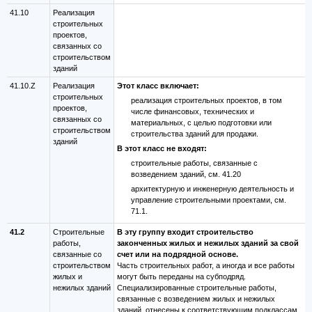
41.10
Реализация
строительных
проектов,
связанных со
строительством
зданий
41.10.Z
Реализация
Этот класс включает:
строительных
реализация строительных проектов, в том
проектов,
числе финансовых, технических и
связанных со
материальных, с целью подготовки или
строительством
строительства зданий для продажи.
зданий
В этот класс не входят:
строительные работы, связанные с
возведением зданий, см. 41.20
архитектурную и инженерную деятельность и
управление строительными проектами, см.
71.1.
41.2
Строительные
В эту группу входит строительство
работы,
законченных жилых и нежилых зданий за свой
связанные со
счет или на подрядной основе.
строительством
Часть строительных работ, а иногда и все работы
жилых и
могут быть переданы на субподряд.
нежилых зданий
Специализированные строительные работы,
связанные с возведением жилых и нежилых
зданий, отнесены к соответствующим подклассам