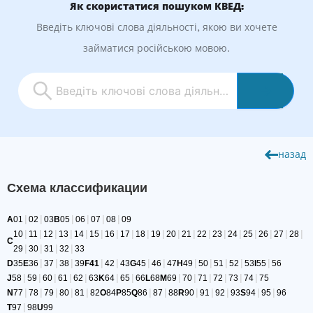
Як скористатися пошуком КВЕД:
Введіть ключові слова діяльності, якою ви хочете
займатися російською мовою.
назад
Схема классификации
|
|
|
|
|
|
A
01
02
03
B
05
06
07
08
09
|
|
|
|
|
|
|
|
|
|
|
|
|
|
|
|
|
|
|
10
11
12
13
14
15
16
17
18
19
20
21
22
23
24
25
26
27
28
C
|
|
|
|
29
30
31
32
33
|
|
|
|
|
|
|
|
|
|
|
|
D
35
E
36
37
38
39
F
41
42
43
G
45
46
47
H
49
50
51
52
53
I
55
56
|
|
|
|
|
|
|
|
|
|
|
|
|
J
58
59
60
61
62
63
K
64
65
66
L
68
M
69
70
71
72
73
74
75
|
|
|
|
|
|
|
|
|
|
|
|
N
77
78
79
80
81
82
O
84
P
85
Q
86
87
88
R
90
91
92
93
S
94
95
96
|
T
97
98
U
99