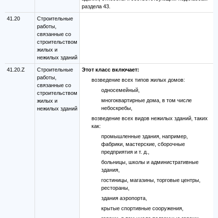
раздела 43.
41.20
Строительные
работы,
связанные со
строительством
жилых и
нежилых зданий
41.20.Z
Строительные
Этот класс включает:
работы,
возведение всех типов жилых домов:
связанные со
односемейный,
строительством
многоквартирные дома, в том числе
жилых и
небоскребы,
нежилых зданий
возведение всех видов нежилых зданий, таких
как:
промышленные здания, например,
фабрики, мастерские, сборочные
предприятия и т. д.,
больницы, школы и административные
здания,
гостиницы, магазины, торговые центры,
рестораны,
здания аэропорта,
крытые спортивные сооружения,