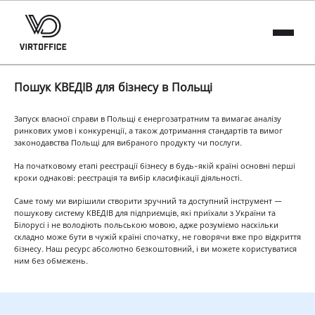
Пошук КВЕДІВ для бізнесу в Польщі
Запуск власної справи в Польщі є енергозатратним та вимагає аналізу
ринкових умов і конкуренції, а також дотримання стандартів та вимог
законодавства Польщі для вибраного продукту чи послуги.
На початковому етапі реєстрації бізнесу в будь-якій країні основні перші
кроки однакові: реєстрація та вибір класифікації діяльності.
Саме тому ми вирішили створити зручний та доступний інструмент —
пошукову систему КВЕДІВ для підприємців, які приїхали з України та
Білорусі і не володіють польською мовою, адже розуміємо наскільки
складно може бути в чужій країні спочатку, не говорячи вже про відкриття
бізнесу. Наш ресурс абсолютно безкоштовний, і ви можете користуватися
ним без обмежень.