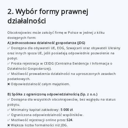
2. Wybór formy prawnej
działalności
Obcokrajowiec może założyć firmę w Polsce w jednej z kilku
dostępnych form:
A) Jednoosobowa działalność gospodarcza (JDG)
✅ Dostępna dla obywateli UE, EOG, Szwajcarii oraz obywateli Ukrainy
oraz innych spoza UE, jeśli posiadają odpowiednie pozwolenie na
pobyt.
✅ Prosta rejestracja w CEIDG (Centralna Ewidencja i Informacja o
Działalności Gospodarczej).
✅ Możliwość prowadzenia działalności na uproszczonych zasadach
podatkowych.
❌ Odpowiedzialność całym majątkiem.
B) Spółka z ograniczoną odpowiedzialnością (Sp. z o.o.)
✅ Dostępna dla wszystkich obcokrajowców, bez względu na status
pobytu.
✅ Minimalny kapitał zakładowy:
5 000 zł
.
✅ Ograniczona odpowiedzialność wspólników.
✅ Możliwość rejestracji online przez
S24
.
❌ Większa liczba formalności niż JDG.