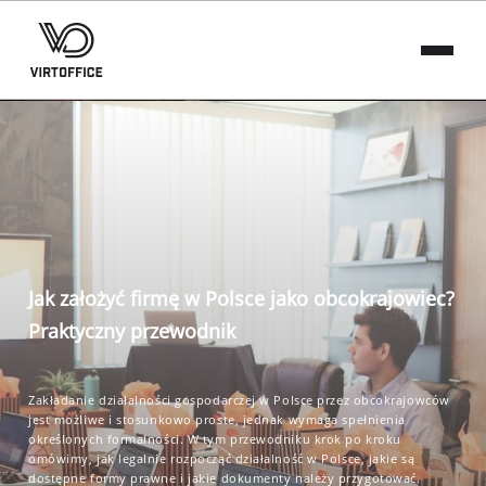
Jak założyć firmę w Polsce jako obcokrajowiec?
Praktyczny przewodnik
Zakładanie działalności gospodarczej w Polsce przez obcokrajowców
jest możliwe i stosunkowo proste, jednak wymaga spełnienia
określonych formalności. W tym przewodniku krok po kroku
omówimy, jak legalnie rozpocząć działalność w Polsce, jakie są
dostępne formy prawne i jakie dokumenty należy przygotować.