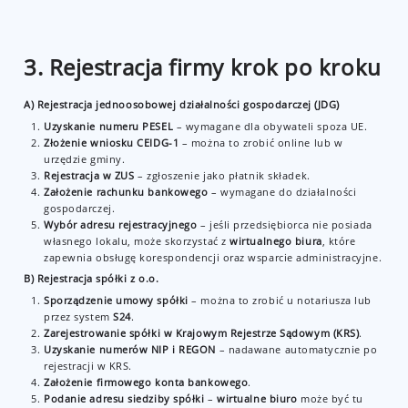
3. Rejestracja firmy krok po kroku
A) Rejestracja jednoosobowej działalności gospodarczej (JDG)
Uzyskanie numeru PESEL
– wymagane dla obywateli spoza UE.
Złożenie wniosku CEIDG-1
– można to zrobić online lub w
urzędzie gminy.
Rejestracja w ZUS
– zgłoszenie jako płatnik składek.
Założenie rachunku bankowego
– wymagane do działalności
gospodarczej.
Wybór adresu rejestracyjnego
– jeśli przedsiębiorca nie posiada
własnego lokalu, może skorzystać z
wirtualnego biura
, które
zapewnia obsługę korespondencji oraz wsparcie administracyjne.
B) Rejestracja spółki z o.o.
Sporządzenie umowy spółki
– można to zrobić u notariusza lub
przez system
S24
.
Zarejestrowanie spółki w Krajowym Rejestrze Sądowym (KRS)
.
Uzyskanie numerów NIP i REGON
– nadawane automatycznie po
rejestracji w KRS.
Założenie firmowego konta bankowego
.
Podanie adresu siedziby spółki
–
wirtualne biuro
może być tu