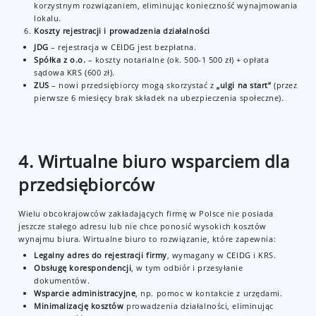
korzystnym rozwiązaniem, eliminując konieczność wynajmowania
lokalu.
Koszty rejestracji i prowadzenia działalności
JDG
– rejestracja w CEIDG jest bezpłatna.
Spółka z o.o.
– koszty notarialne (ok. 500-1 500 zł) + opłata
sądowa KRS (600 zł).
ZUS
– nowi przedsiębiorcy mogą skorzystać z
„ulgi na start”
(przez
pierwsze 6 miesięcy brak składek na ubezpieczenia społeczne).
4. Wirtualne biuro wsparciem dla
przedsiębiorców
Wielu obcokrajowców zakładających firmę w Polsce nie posiada
jeszcze stałego adresu lub nie chce ponosić wysokich kosztów
wynajmu biura. Wirtualne biuro to rozwiązanie, które zapewnia:
Legalny adres do rejestracji firmy
, wymagany w CEIDG i KRS.
Obsługę korespondencji
, w tym odbiór i przesyłanie
dokumentów.
Wsparcie administracyjne
, np. pomoc w kontakcie z urzędami.
Minimalizację kosztów
prowadzenia działalności, eliminując