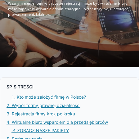
Ważnym elementem w procesie rejestracji może być wirtualne biuro,
które zapewnia wsparcie administracyjne i organizacyjne, ułatwiając
prowadzenie działalności.
SPIS TREŚCI
1. Kto może założyć firmę w Polsce?
2. Wybór formy prawnej działalności
3. Rejestracja firmy krok po kroku
4. Wirtualne biuro wsparciem dla przedsiębiorców
📌 ZOBACZ NASZE PAKIETY
5. Podsumowanie