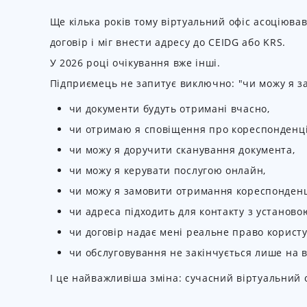
Ще кілька років тому віртуальний офіс асоціюва
договір і міг внести адресу до CEIDG або KRS.
У 2026 році очікування вже інші.
Підприємець не запитує виключно: "чи можу я за
чи документи будуть отримані вчасно,
чи отримаю я сповіщення про кореспонденц
чи можу я доручити сканування документа,
чи можу я керувати послугою онлайн,
чи можу я замовити отримання кореспонденц
чи адреса підходить для контакту з установо
чи договір надає мені реальне право корист
чи обслуговування не закінчується лише на 
І це найважливіша зміна: сучасний віртуальний