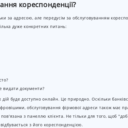
ання кореспонденції?
ьки за адресою, але передусім за обслуговуванням кореспо
кілька дуже конкретних питань:
сто?
же видати документи?
х дій буде доступно онлайн. Це природно. Оскільки банківс
цифровішими, обслуговування фірмової адреси також має п
ов'язана з панеллю клієнта. Не тільки для того, щоб "доб
о відбувається з його кореспонденцією.