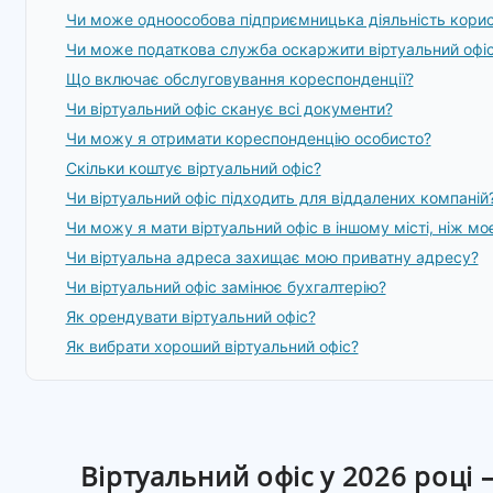
Чи може одноособова підприємницька діяльність кори
Чи може податкова служба оскаржити віртуальний офі
Що включає обслуговування кореспонденції?
Чи віртуальний офіс сканує всі документи?
Чи можу я отримати кореспонденцію особисто?
Скільки коштує віртуальний офіс?
Чи віртуальний офіс підходить для віддалених компаній
Чи можу я мати віртуальний офіс в іншому місті, ніж м
Чи віртуальна адреса захищає мою приватну адресу?
Чи віртуальний офіс замінює бухгалтерію?
Як орендувати віртуальний офіс?
Як вибрати хороший віртуальний офіс?
Віртуальний офіс у 2026 році