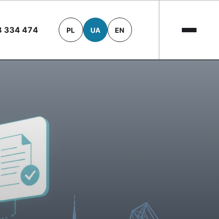
3 334 474
PL
UA
EN