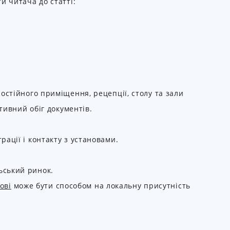
и читача до статті:
остійного приміщення, рецепції, столу та зали
тивний обіг документів.
ації і контакту з установами.
ьський ринок.
ові
може бути способом на локальну присутність