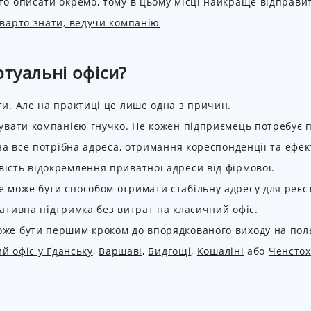
то описати окремо, тому в цьому місці найкраще відправит
 варто знати, ведучи компанію
туальні офіси?
ти. Але на практиці це лише одна з причин.
рувати компанією гнучко. Не кожен підприємець потребує п
 за все потрібна адреса, отримання кореспонденції та ефек
ість відокремлення приватної адреси від фірмової.
 може бути способом отримати стабільну адресу для реєстр
ративна підтримка без витрат на класичний офіс.
оже бути першим кроком до впорядкованого виходу на пол
й офіс у Ґданську
,
Варшаві
,
Бидгощі
,
Кошаліні
або
Ченстох