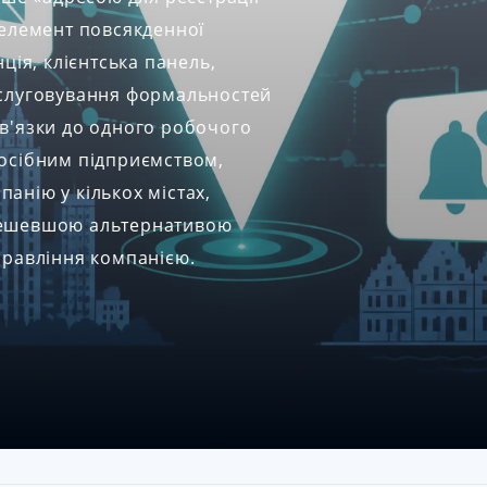
 елемент повсякденної
ція, клієнтська панель,
бслуговування формальностей
ив'язки до одного робочого
оосібним підприємством,
анію у кількох містах,
 дешевшою альтернативою
правління компанією.