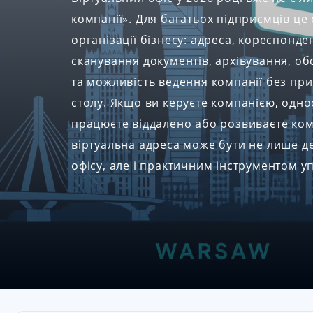
компанії». Для багатьох підприємців це
організації бізнесу: адреса, кореспонден
сканування документів, архівування, о
та можливість ведення компанії без пр
столу. Якщо ви керуєте компанією, одн
працюєте віддалено або розвиваєте комп
віртуальна адреса може бути не лише
офісу, але і практичним інструментом у