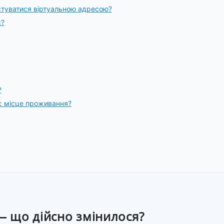
стуватися віртуальною адресою?
с?
?
оє місце проживання?
 — що дійсно змінилося?