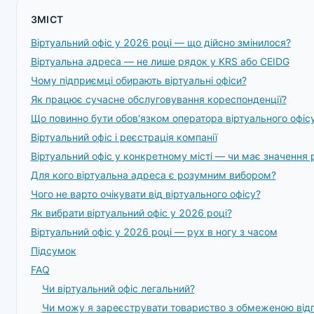
ЗМІСТ
Віртуальний офіс у 2026 році — що дійсно змінилося?
Віртуальна адреса — не лише рядок у KRS або CEIDG
Чому підприємці обирають віртуальні офіси?
Як працює сучасне обслуговування кореспонденції?
Що повинно бути обов'язком оператора віртуального офіс
Віртуальний офіс і реєстрація компанії
Віртуальний офіс у конкретному місті — чи має значення
Для кого віртуальна адреса є розумним вибором?
Чого не варто очікувати від віртуального офісу?
Як вибрати віртуальний офіс у 2026 році?
Віртуальний офіс у 2026 році — рух в ногу з часом
Підсумок
FAQ
Чи віртуальний офіс легальний?
Чи можу я зареєструвати товариство з обмеженою відп