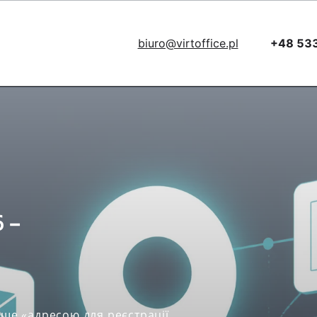
biuro@virtoffice.pl
+48 53
/
 –
ише «адресою для реєстрації