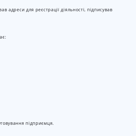
ав адреси для реєстрації діяльності, підписував
ає:
уговування підприємця.