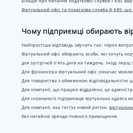
Більше про питання податкової служби і KRS вар
Віртуальний офіс та податкова служба й KRS: що
Чому підприємці обирають вір
Найпростіша відповідь звучить так: через витра
Віртуальний офіс обирають особи, які хочуть ке
для зустрічей п'ять днів на тиждень. Іноді перш
Для фрілансера віртуальний офіс означає можлив
Для товариства з обмеженою відповідальністю це
Для компанії, що працює віддалено, це адмініст
Для іноземного підприємця віртуальна адреса м
Для компанії, яка тестує новий регіон,
віртуальни
без негайної оренди повного приміщення.