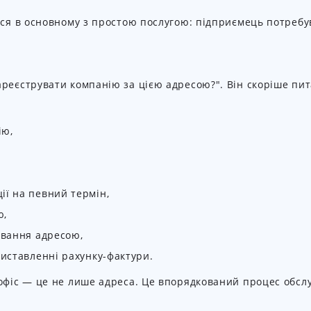
вся в основному з простою послугою: підприємець потребув
реєструвати компанію за цією адресою?". Він скоріше пит
ію,
ії на певний термін,
ю,
ування адресою,
виставленні рахунку-фактури.
 офіс — це не лише адреса. Це впорядкований процес обсл