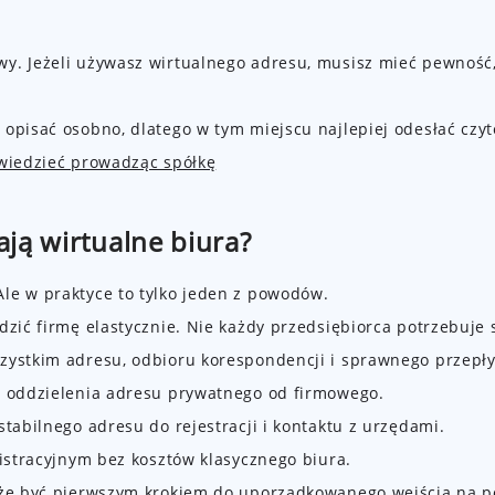
y. Jeżeli używasz wirtualnego adresu, musisz mieć pewność,
opisać osobno, dlatego w tym miejscu najlepiej odesłać czyte
 wiedzieć prowadząc spółkę
ją wirtualne biura?
le w praktyce to tylko jeden z powodów.
ić firmę elastycznie. Nie każdy przedsiębiorca potrzebuje st
szystkim adresu, odbioru korespondencji i sprawnego przep
ć oddzielenia adresu prywatnego od firmowego.
tabilnego adresu do rejestracji i kontaktu z urzędami.
nistracyjnym bez kosztów klasycznego biura.
oże być pierwszym krokiem do uporządkowanego wejścia na po