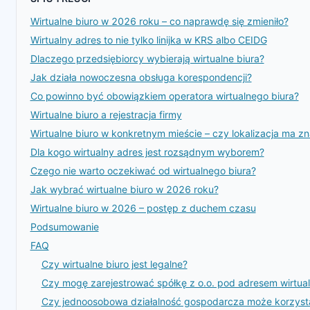
Wirtualne biuro w 2026 roku – co naprawdę się zmieniło?
Wirtualny adres to nie tylko linijka w KRS albo CEIDG
Dlaczego przedsiębiorcy wybierają wirtualne biura?
Jak działa nowoczesna obsługa korespondencji?
Co powinno być obowiązkiem operatora wirtualnego biura?
Wirtualne biuro a rejestracja firmy
Wirtualne biuro w konkretnym mieście – czy lokalizacja ma z
Dla kogo wirtualny adres jest rozsądnym wyborem?
Czego nie warto oczekiwać od wirtualnego biura?
Jak wybrać wirtualne biuro w 2026 roku?
Wirtualne biuro w 2026 – postęp z duchem czasu
Podsumowanie
FAQ
Czy wirtualne biuro jest legalne?
Czy mogę zarejestrować spółkę z o.o. pod adresem wirtua
Czy jednoosobowa działalność gospodarcza może korzysta