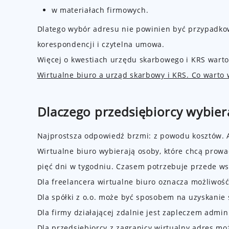
w materiałach firmowych.
Dlatego wybór adresu nie powinien być przypadkow
korespondencji i czytelna umowa.
Więcej o kwestiach urzędu skarbowego i KRS warto 
Wirtualne biuro a urząd skarbowy i KRS. Co warto
Dlaczego przedsiębiorcy wybiera
Najprostsza odpowiedź brzmi: z powodu kosztów. A
Wirtualne biuro wybierają osoby, które chcą prowadz
pięć dni w tygodniu. Czasem potrzebuje przede w
Dla freelancera wirtualne biuro oznacza możliwoś
Dla spółki z o.o. może być sposobem na uzyskanie s
Dla firmy działającej zdalnie jest zapleczem admi
Dla przedsiębiorcy z zagranicy wirtualny adres m