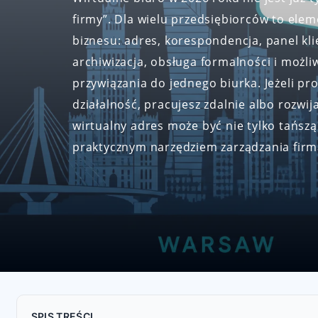
firmy”. Dla wielu przedsiębiorców to elem
biznesu: adres, korespondencja, panel kl
archiwizacja, obsługa formalności i możl
przywiązania do jednego biurka. Jeżeli p
działalność, pracujesz zdalnie albo rozwij
wirtualny adres może być nie tylko tańszą 
praktycznym narzędziem zarządzania firm
SPIS TREŚCI