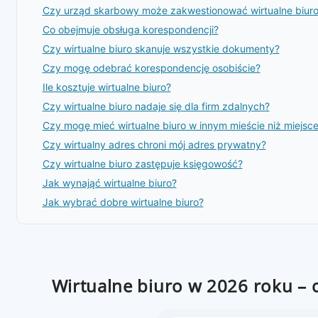
Czy urząd skarbowy może zakwestionować wirtualne biur
Co obejmuje obsługa korespondencji?
Czy wirtualne biuro skanuje wszystkie dokumenty?
Czy mogę odebrać korespondencję osobiście?
Ile kosztuje wirtualne biuro?
Czy wirtualne biuro nadaje się dla firm zdalnych?
Czy mogę mieć wirtualne biuro w innym mieście niż miejsc
Czy wirtualny adres chroni mój adres prywatny?
Czy wirtualne biuro zastępuje księgowość?
Jak wynająć wirtualne biuro?
Jak wybrać dobre wirtualne biuro?
Wirtualne biuro w 2026 roku – 