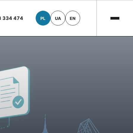
3 334 474
PL
UA
EN