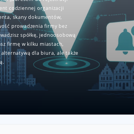
ent codziennej organizacji
ienta, skany dokumentów,
iwość prowadzenia firmy bez
rowadzisz spółkę, jednoosobową
asz firmę w kilku miastach,
alternatywą dla biura, ale także
ą.