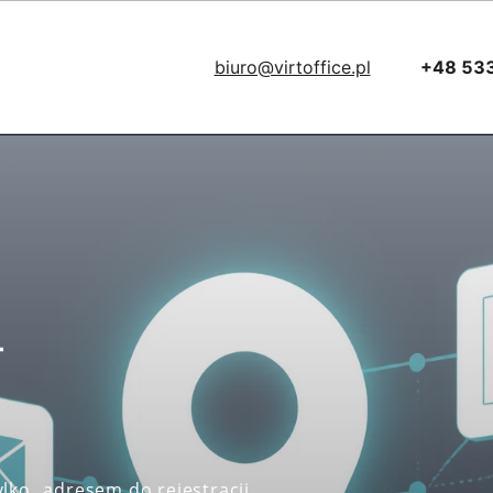
biuro@virtoffice.pl
+48 53
/
–
ylko „adresem do rejestracji