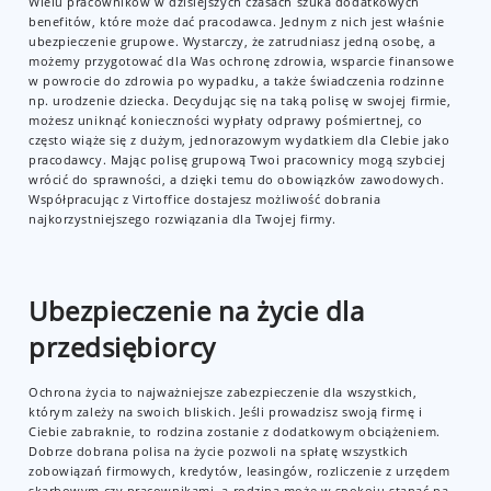
Wielu pracowników w dzisiejszych czasach szuka dodatkowych
benefitów, które może dać pracodawca. Jednym z nich jest właśnie
ubezpieczenie grupowe. Wystarczy, że zatrudniasz jedną osobę, a
możemy przygotować dla Was ochronę zdrowia, wsparcie finansowe
w powrocie do zdrowia po wypadku, a także świadczenia rodzinne
np. urodzenie dziecka. Decydując się na taką polisę w swojej firmie,
możesz uniknąć konieczności wypłaty odprawy pośmiertnej, co
często wiąże się z dużym, jednorazowym wydatkiem dla CIebie jako
pracodawcy. Mając polisę grupową Twoi pracownicy mogą szybciej
wrócić do sprawności, a dzięki temu do obowiązków zawodowych.
Współpracując z Virtoffice dostajesz możliwość dobrania
najkorzystniejszego rozwiązania dla Twojej firmy.
Ubezpieczenie na życie dla
przedsiębiorcy
Ochrona życia to najważniejsze zabezpieczenie dla wszystkich,
którym zależy na swoich bliskich. Jeśli prowadzisz swoją firmę i
Ciebie zabraknie, to rodzina zostanie z dodatkowym obciążeniem.
Dobrze dobrana polisa na życie pozwoli na spłatę wszystkich
zobowiązań firmowych, kredytów, leasingów, rozliczenie z urzędem
skarbowym czy pracownikami, a rodzina może w spokoju stanąć na