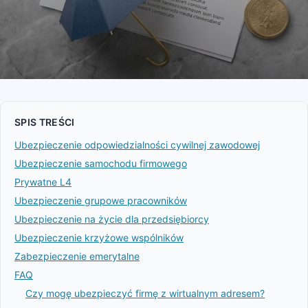
SPIS TREŚCI
Ubezpieczenie odpowiedzialności cywilnej zawodowej
Ubezpieczenie samochodu firmowego
Prywatne L4
Ubezpieczenie grupowe pracowników
Ubezpieczenie na życie dla przedsiębiorcy
Ubezpieczenie krzyżowe wspólników
Zabezpieczenie emerytalne
FAQ
Czy mogę ubezpieczyć firmę z wirtualnym adresem?