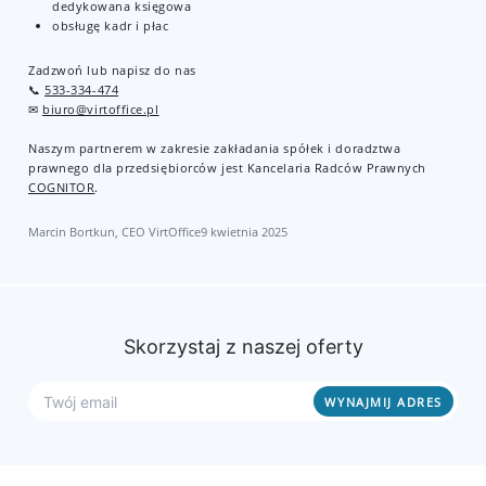
dedykowana księgowa
obsługę kadr i płac
Zadzwoń lub napisz do nas
📞
533-334-474
✉
biuro@virtoffice.pl
Naszym partnerem w zakresie zakładania spółek i doradztwa
prawnego dla przedsiębiorców jest Kancelaria Radców Prawnych
COGNITOR
.
Marcin Bortkun, CEO VirtOffice
9 kwietnia 2025
Skorzystaj z naszej oferty