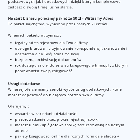
podstawowych jak i dodatkowych, dzięki którym kompleksowo
zadbasz o swoją firmę już na starcie.
Na start biznesu polecamy pakiet za 50 zł - Wirtualny Adres
To pakiet najchętniej wybierany przez naszych klientów.
W ramach pakietu otrzymasz :
legalny adres rejestrowy dla Twojej firmy
obsługę biurową - przyjmowanie korespondencji, skanowanie i
dostarczanie na Twój adres mailowy
bezpieczną archiwizację dokumentów
rok dostępu za 0 zł do serwisu księgowego
wfirma.pl
, z którym
poprowadzisz swoją księgowość
Usługi dodatkowe
W naszej ofercie mamy szeroki wybór usług dodatkowych, które
możesz dopasować do bieżących potrzeb swojej firmy.
Oferujemy :
wsparcie w zakładaniu działalności
przeprowadzenie przez proces rejestracji spółki
możesz u nas kupić gotową spółkę zarejestrowaną na naszym
adresie
pakiety księgowości online dla różnych form działalności +