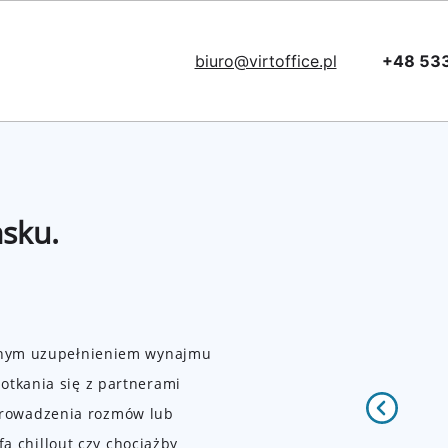
biuro@virtoffice.pl
+48 53
/
sku.
etnym uzupełnieniem wynajmu
otkania się z partnerami
rowadzenia rozmów lub
efa chillout czy chociażby