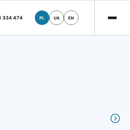
3 334 474
PL
UA
EN